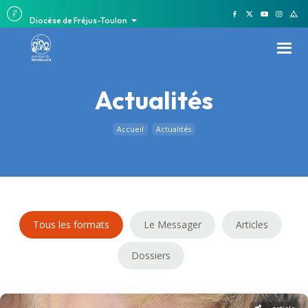
Diocèse de Fréjus-Toulon
Actualités
Accueil
Actualités
Tous les formats
Le Messager
Articles
Dossiers