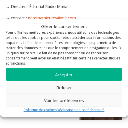
→ Directeur Éditorial Radio Maria
→ contact :
peremathieurey@me.com
Gérer le consentement
Pour offrir les meilleures expériences, nous utilisons des technologies
telles que les cookies pour stocker et/ou accéder aux informations des
appareils. Le fait de consentir à ces technologies nous permettra de
Soeur Agnès
traiter des données telles que le comportement de navigation ou les ID
uniques sur ce site. Le fait de ne pas consentir ou de retirer son
→ Vierge consacrée, au service de la paroisse.
consentement peut avoir un effet négatif sur certaines caractéristiques
et fonctions.
→ contact :
agnes.sndj@gmail.com
Accepter
Refuser
Voir les préférences
Politique de cookies
Déclaration de confidentialité