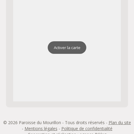
70 Avenue Victorine
Au 70
Email : secretariatmourillon@gmail.com
Horaires : Certains soirs de catéchèse
Activer la carte
Chapelle Sainte Mère Teresa
Chapelle dédiée à l'Adoration du très Saint Sacrement la
nuit
Adresse : 73 Av. Victorine 83000 Toulon
Plan
Email : secretariatmourillon@gmail.com
Tel : 04 98 00 93 33
© 2026 Paroisse du Mourillon - Tous droits réservés -
Plan du site
-
Mentions légales
-
Politique de confidentialité