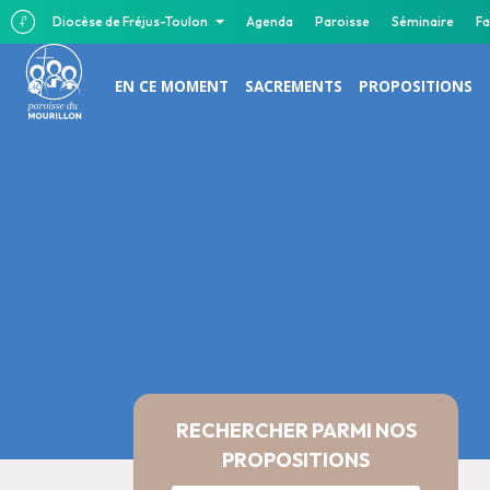
Diocèse de Fréjus-Toulon
Agenda
Paroisse
Séminaire
Fa
EN CE MOMENT
SACREMENTS
PROPOSITIONS
RECHERCHER PARMI NOS
PROPOSITIONS