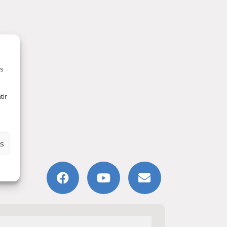
es
tir
es