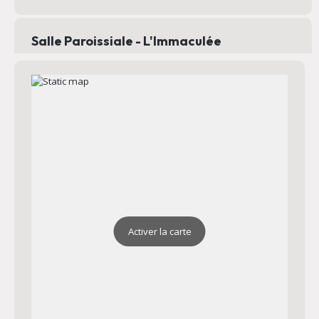
Salle Paroissiale - L'Immaculée
Salle paroissiale qui peut être louée
Adresse : Rue Jean Bart 83000 Toulon
Plan
Email : secretariatmourillon@gmail.com
70 Avenue Victorine
Au 70
Email : secretariatmourillon@gmail.com
Horaires : Certains soirs de catéchèse
Activer la carte
Chapelle Sainte Mère Teresa
Chapelle dédiée à l'Adoration du très Saint Sacrement la
nuit
Adresse : 73 Av. Victorine 83000 Toulon
Plan
Email : secretariatmourillon@gmail.com
Tel : 04 98 00 93 33