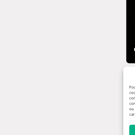
Pou
coo
con
com
ou 
car