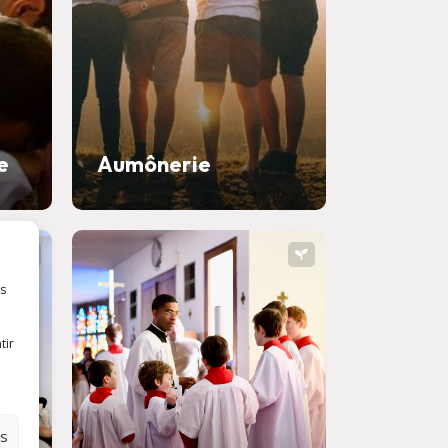
e
Aumônerie
es
tir
es